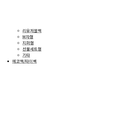
리유저블백
M자형
지퍼형
선물세트형
기타
에코백/타이벡