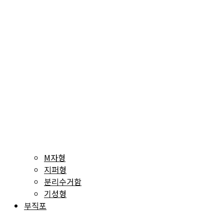
M자형
지퍼형
분리수거함
기성형
부직포