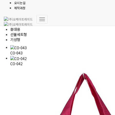
오시는길
보냉백
제작과정
내
전체
비
휴대용
게
선물세트형
이
기성형
션
토
CO-043
글
CO-042