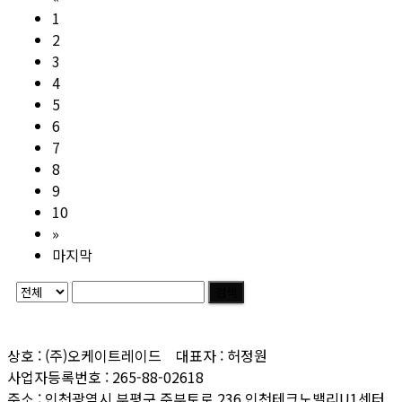
1
2
3
4
5
6
7
8
9
10
»
마지막
검색
상호 : (주)오케이트레이드 대표자 : 허정원
사업자등록번호 : 265-88-02618
주소 : 인천광역시 부평구 주부토로 236 인천테크노밸리U1센터