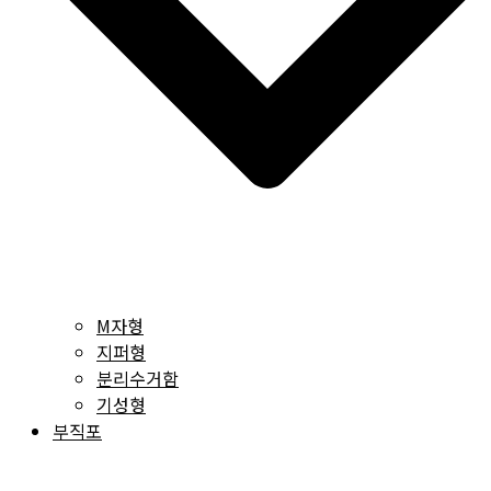
M자형
지퍼형
분리수거함
기성형
부직포