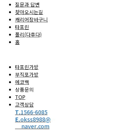
질문과 답변
찾아오시는길
캐리어장바구니
타포린
폴리(다후다)
홈
타포린가방
부직포가방
에코백
상품문의
TOP
고객상담
T.
1566-6085
E.
okss8988@
naver.com