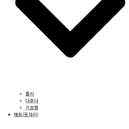
폴리
다후다
기성형
매트(돗자리)