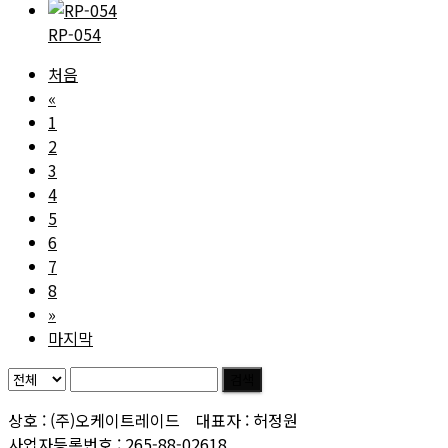
RP-054
처음
«
1
2
3
4
5
6
7
8
»
마지막
검색
상호 : (주)오케이트레이드 대표자 : 허정원
사업자등록번호 : 265-88-02618