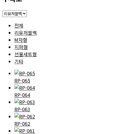
전체
리유저블백
M자형
지퍼형
선물세트형
기타
RP-065
RP-064
RP-063
RP-062