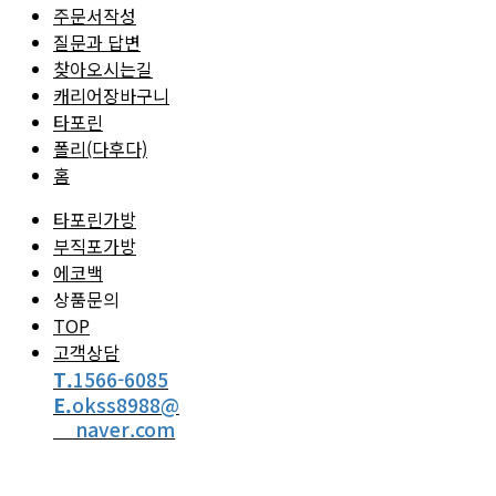
주문서작성
질문과 답변
찾아오시는길
캐리어장바구니
타포린
폴리(다후다)
홈
타포린가방
부직포가방
에코백
상품문의
TOP
고객상담
T.
1566-6085
E.
okss8988@
naver.com