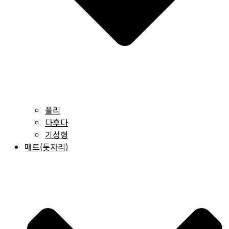
폴리
다후다
기성형
매트(돗자리)