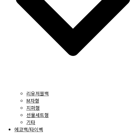
리유저블백
M자형
지퍼형
선물세트형
기타
에코백/타이벡