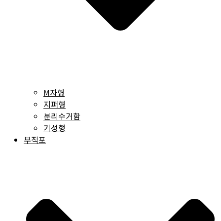
M자형
지퍼형
분리수거함
기성형
부직포