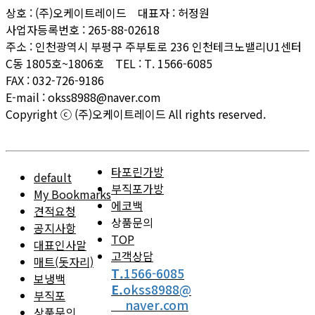
상호 : (주)오케이트레이드 대표자 : 허정원
사업자등록번호 : 265-88-02618
주소 : 인천광역시 부평구 주부토로 236 인천테크노밸리U1센터
C동 1805호~1806호 TEL : T. 1566-6085
FAX : 032-726-9186
E-mail : okss8988@naver.com
Copyright ⓒ (주)오케이트레이드 All rights reserved.
ADMIN
타포린가방
default
부직포가방
My Bookmarks
에코백
견적요청
상품문의
공지사항
TOP
대표인사말
고객상담
매트(돗자리)
T.
1566-6085
보냉백
E.
okss8988@
부직포
naver.com
상품문의