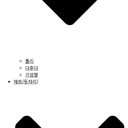
폴리
다후다
기성형
매트(돗자리)