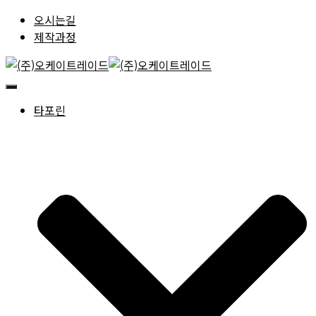
오시는길
제작과정
내
비
타포린
게
이
션
토
글