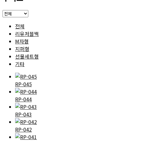
전체
리유저블백
M자형
지퍼형
선물세트형
기타
RP-045
RP-044
RP-043
RP-042