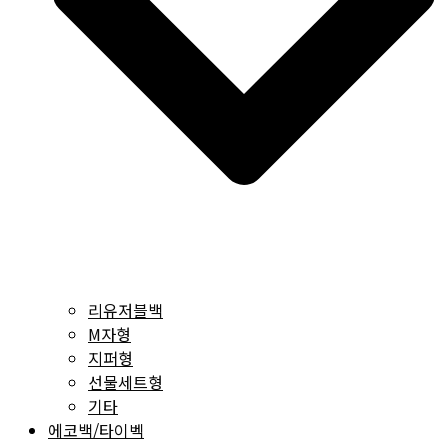
리유저블백
M자형
지퍼형
선물세트형
기타
에코백/타이벡