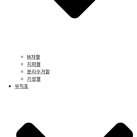
M자형
지퍼형
분리수거함
기성형
부직포